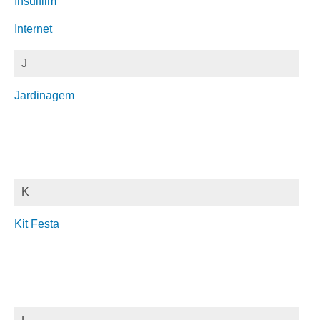
Insulfilm
Internet
J
Jardinagem
K
Kit Festa