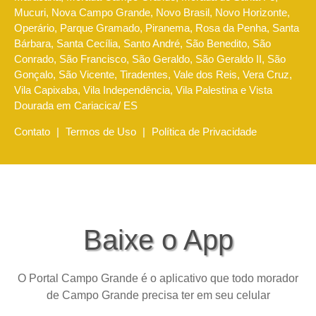
Mucuri, Nova Campo Grande, Novo Brasil, Novo Horizonte,
Operário, Parque Gramado, Piranema, Rosa da Penha, Santa
Bárbara, Santa Cecília, Santo André, São Benedito, São
Conrado, São Francisco, São Geraldo, São Geraldo II, São
Gonçalo, São Vicente, Tiradentes, Vale dos Reis, Vera Cruz,
Vila Capixaba, Vila Independência, Vila Palestina e Vista
Dourada em Cariacica/ ES
Contato
|
Termos de Uso
|
Política de Privacidade
Baixe o App
O Portal Campo Grande é o aplicativo que todo morador
de Campo Grande precisa ter em seu celular