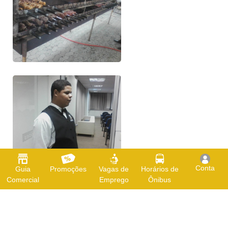
Conta
Guia
Promoções
Vagas de
Horários de
Comercial
Emprego
Ônibus