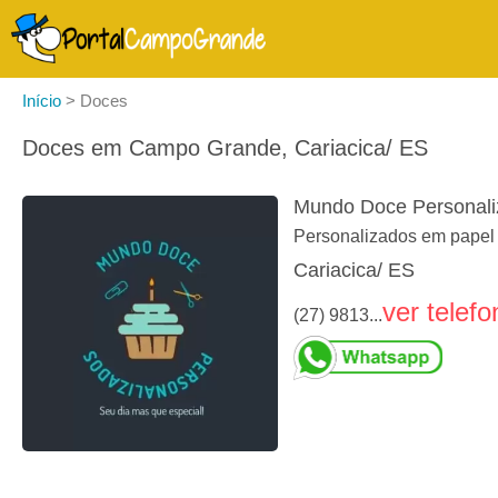
Início
>
Doces
Doces em Campo Grande, Cariacica/ ES
Mundo Doce Personali
Personalizados em papel 
Cariacica/ ES
ver telefo
(27) 9813...