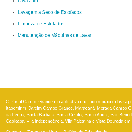
Lava Jato
Lavagem a Seco de Estofados
Limpeza de Estofados
Manutenção de Máquinas de Lavar
O Portal Campo Grande é o aplicativo que todo morador dos seg
Itapemirim, Jardim Campo Grande, Maracanã, Morada Campo Gra
da Penha, Santa Bárbara, Santa Cecília, Santo André, São Benedi
Capixaba, Vila Independência, Vila Palestina e Vista Dourada em
Contato
|
Termos de Uso
|
Política de Privacidade