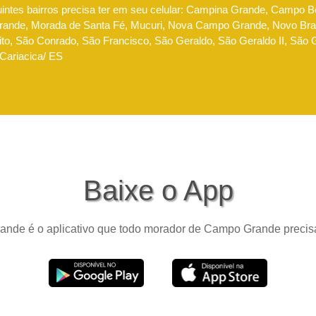
uintes bairros precisa ter em seu celular: Campina Grande, Campo 
nde, Morada de Santa Fé, Mucuri, Nova Campo Grande, Novo Brasi
to, São Conrado, São Francisco, São Geraldo, São Geraldo II, São Go
 Cariacica/ ES
Baixe o App
nde é o aplicativo que todo morador de Campo Grande precisa