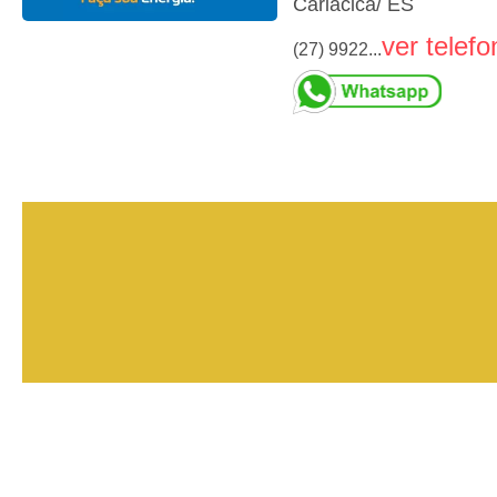
Cariacica/ ES
ver telefo
(27) 9922...