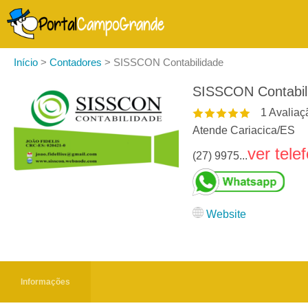
Início
>
Contadores
>
SISSCON Contabilidade
SISSCON Contabil
1
Avaliaç
Atende Cariacica
/
ES
ver tele
(27) 9975...
Website
Informações