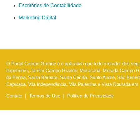
Escritórios de Contabilidade
Marketing Digital
O Portal Campo Grande é o aplicativo que todo morador dos seg
Itapemirim, Jardim Campo Grande, Maracanã, Morada Campo Gra
da Penha, Santa Bárbara, Santa Cecília, Santo André, São Benedi
Capixaba, Vila Independência, Vila Palestina e Vista Dourada em
Contato
|
Termos de Uso
|
Política de Privacidade