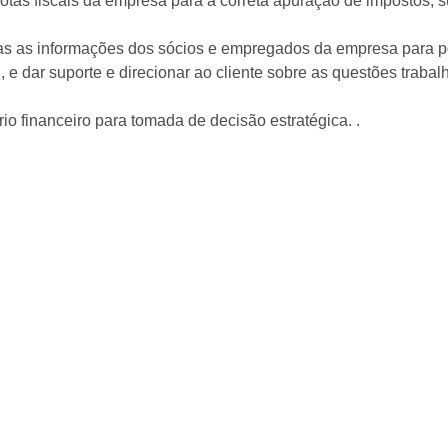
otas fiscais da empresa para a correta apuração de impostos, su
as as informações dos sócios e empregados da empresa para p
 e dar suporte e direcionar ao cliente sobre as questões trabalh
io financeiro para tomada de decisão estratégica. .