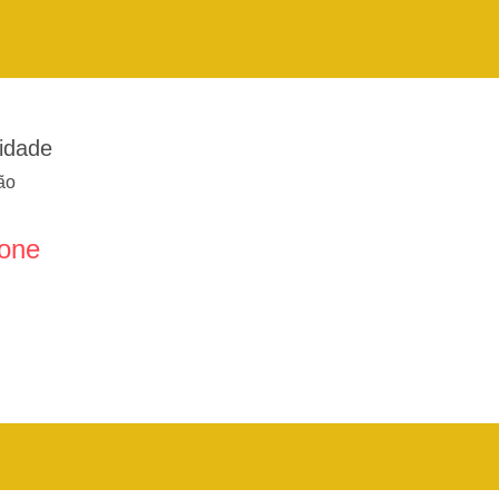
idade
ão
fone