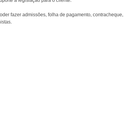
porte a legislação para o cliente.
oder fazer admissões, folha de pagamento, contracheque,
istas.