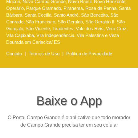
Mucuri, Nova Campo Grande, Novo Brasil, Novo Horizonte,
Operário, Parque Gramado, Piranema, Rosa da Penha, Santa
Bárbara, Santa Cecília, Santo André, São Benedito, São
Conrado, São Francisco, São Geraldo, São Geraldo II, São
Gonçalo, São Vicente, Tiradentes, Vale dos Reis, Vera Cruz,
Vila Capixaba, Vila Independência, Vila Palestina e Vista
Dourada em Cariacica/ ES
Contato
|
Termos de Uso
|
Política de Privacidade
Baixe o App
O Portal Campo Grande é o aplicativo que todo morador
de Campo Grande precisa ter em seu celular