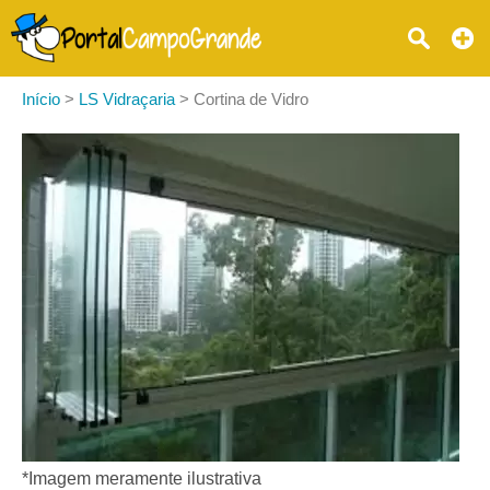
Início
>
LS Vidraçaria
>
Cortina de Vidro
*Imagem meramente ilustrativa