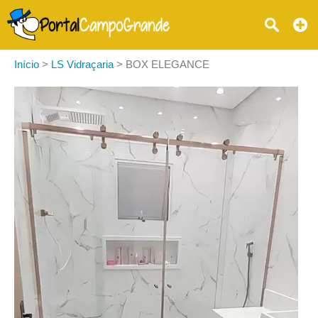
Início
>
LS Vidraçaria
>
BOX ELEGANCE