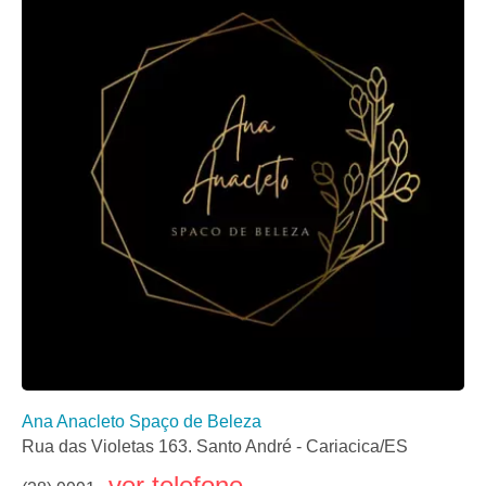
Ana Anacleto Spaço de Beleza
Rua das Violetas 163. Santo André - Cariacica/ES
ver telefone