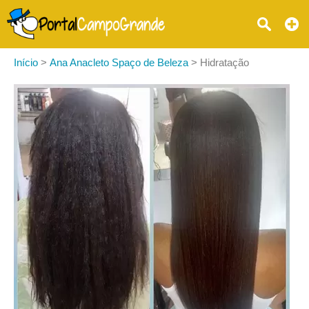
Início
>
Ana Anacleto Spaço de Beleza
>
Hidratação