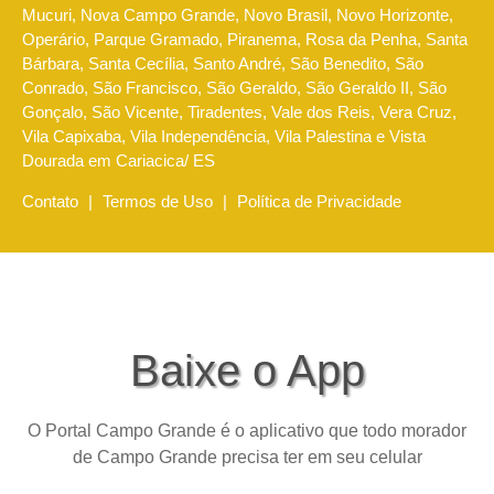
Mucuri, Nova Campo Grande, Novo Brasil, Novo Horizonte,
Operário, Parque Gramado, Piranema, Rosa da Penha, Santa
Bárbara, Santa Cecília, Santo André, São Benedito, São
Conrado, São Francisco, São Geraldo, São Geraldo II, São
Gonçalo, São Vicente, Tiradentes, Vale dos Reis, Vera Cruz,
Vila Capixaba, Vila Independência, Vila Palestina e Vista
Dourada em Cariacica/ ES
Contato
|
Termos de Uso
|
Política de Privacidade
Baixe o App
O Portal Campo Grande é o aplicativo que todo morador
de Campo Grande precisa ter em seu celular